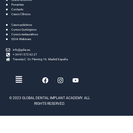
Ponentes
Contacto
Casos Clínicos
Casos prácticos
Cursos Quirúrgicos
Cursos restaurativos
GDIA Webinars
info@gdia.eu
+ 34 91 072 62 27
Travesía C. Dr. Fleming 16. Madrid España
Menú
F
I
Y
a
n
o
c
s
u
e
t
t
© 2023 GLOBAL DENTAL IMPLANT ACADEMY. ALL
b
a
u
RIGHTS RESERVED.
o
g
b
o
r
e
k
a
m