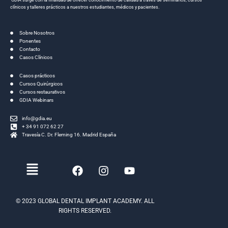
clínicos y talleres prácticos a nuestros estudiantes, médicos y pacientes.
Sobre Nosotros
Ponentes
Contacto
Casos Clínicos
Casos prácticos
Cursos Quirúrgicos
Cursos restaurativos
GDIA Webinars
info@gdia.eu
+ 34 91 072 62 27
Travesía C. Dr. Fleming 16. Madrid España
Menú
F
I
Y
a
n
o
c
s
u
e
t
t
© 2023 GLOBAL DENTAL IMPLANT ACADEMY. ALL
b
a
u
RIGHTS RESERVED.
o
g
b