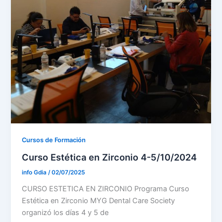
Cursos de Formación
Curso Estética en Zirconio 4-5/10/2024
info Gdia
/
02/07/2025
CURSO ESTETICA EN ZIRCONIO Programa Curso
Estética en Zirconio MYG Dental Care Society
organizó los días 4 y 5 de