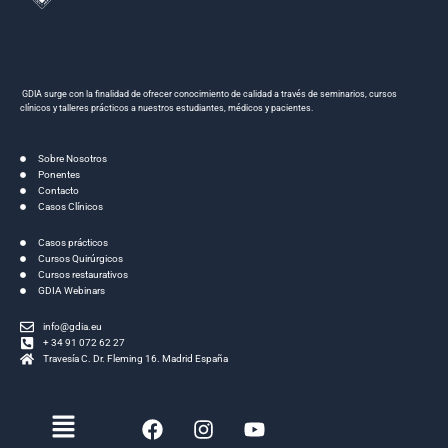
GDIA surge con la finalidad de ofrecer conocimiento de calidad a través de seminarios, cursos
clínicos y talleres prácticos a nuestros estudiantes, médicos y pacientes.
Sobre Nosotros
Ponentes
Contacto
Casos Clínicos
Casos prácticos
Cursos Quirúrgicos
Cursos restaurativos
GDIA Webinars
info@gdia.eu
+ 34 91 072 62 27
Travesía C. Dr. Fleming 16. Madrid España
Menú
F
I
Y
a
n
o