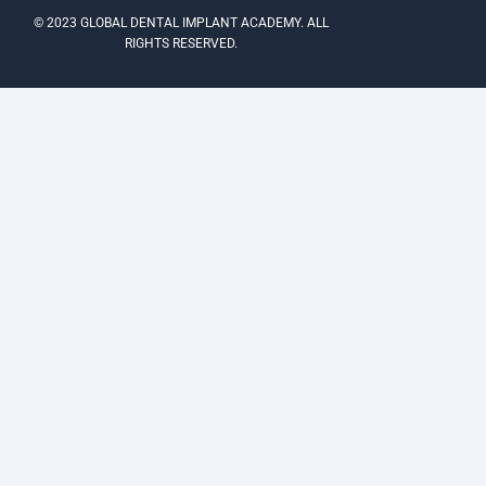
e
t
t
© 2023 GLOBAL DENTAL IMPLANT ACADEMY. ALL
b
a
u
RIGHTS RESERVED.
o
g
b
o
r
e
k
a
m