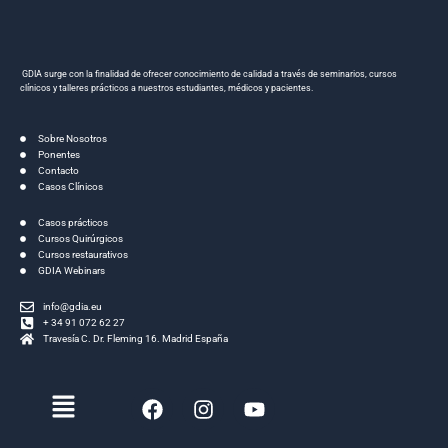
GDIA surge con la finalidad de ofrecer conocimiento de calidad a través de seminarios, cursos
clínicos y talleres prácticos a nuestros estudiantes, médicos y pacientes.
Sobre Nosotros
Ponentes
Contacto
Casos Clínicos
Casos prácticos
Cursos Quirúrgicos
Cursos restaurativos
GDIA Webinars
info@gdia.eu
+ 34 91 072 62 27
Travesía C. Dr. Fleming 16. Madrid España
Menú
F
I
Y
a
n
o
c
s
u