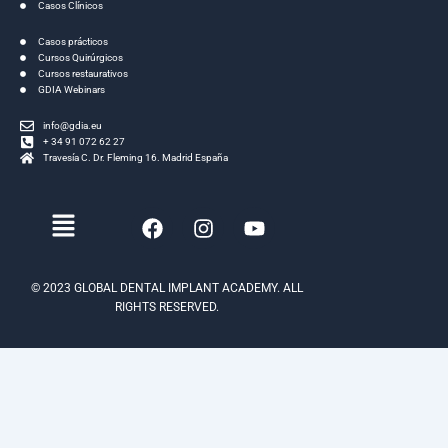
Casos Clínicos
Casos prácticos
Cursos Quirúrgicos
Cursos restaurativos
GDIA Webinars
info@gdia.eu
+ 34 91 072 62 27
Travesía C. Dr. Fleming 16. Madrid España
Menú
F
I
Y
a
n
o
c
s
u
e
t
t
© 2023 GLOBAL DENTAL IMPLANT ACADEMY. ALL
b
a
u
RIGHTS RESERVED.
o
g
b
o
r
e
k
a
m