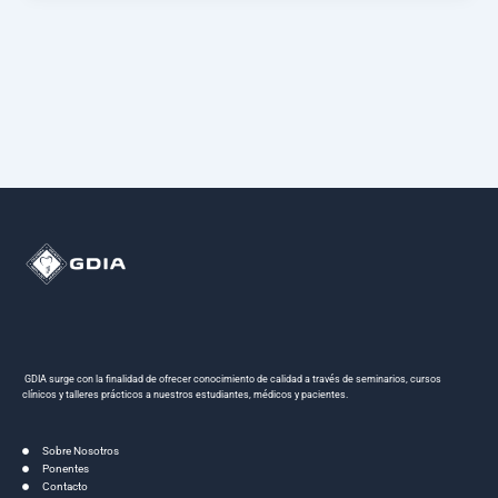
GDIA surge con la finalidad de ofrecer conocimiento de calidad a través de seminarios, cursos
clínicos y talleres prácticos a nuestros estudiantes, médicos y pacientes.
Sobre Nosotros
Ponentes
Contacto