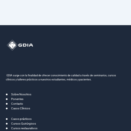
GDIA surge con la finalidad de ofrecer conocimiento de calidad a través de seminarios, cursos
clínicos y talleres prácticos a nuestros estudiantes, médicos y pacientes.
Sobre Nosotros
Ponentes
Contacto
Casos Clínicos
Casos prácticos
Cursos Quirúrgicos
Cursos restaurativos